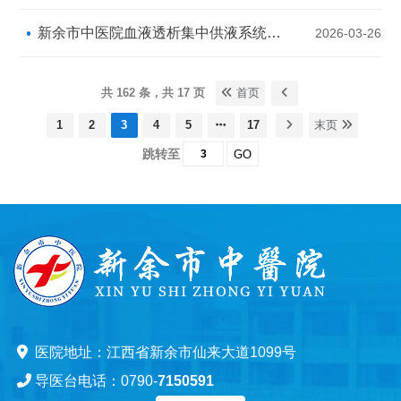
新余市中医院血液透析集中供液系统等设备采购项目的成交结果公示
2026-03-26
共 162 条，共 17 页
首页
1
2
3
4
5
17
末页
跳转至
GO
医院地址：江西省新余市仙来大道1099号
导医台电话：0790-
7150591