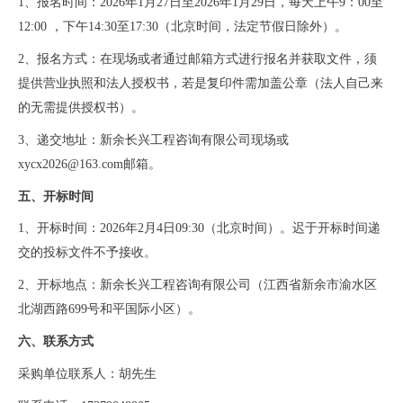
1、
报名
时间：
2026年1月27日至2026年1月29日，每天上午9：00至
12:00 ，下午14:30至17:30（北京时间，法定节假日除外）。
2、
报名
方式：在现场或者通过邮箱方式进行报名并获取文件，须
提供营业执照和法人授权书，若是复印件需加盖公章（法人自己来
的无需提供授权书）
。
3、递交地址：新余长兴工程咨询有限公司现场或
xycx2026@163.com邮箱。
五、开标时间
1、开标时间：
202
6
年
2
月
4
日
09:30（北京时间）
。
迟于开标时间递
交的投标文件不予接收。
2、开标地点：新余长兴工程咨询有限公司（江西省新余市渝水区
北湖西路699号和平国际小区）。
六
、
联系
方式
采购单位
联系人
：
胡
先生