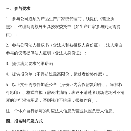
三
、
参与
要求
1、
参与
公司必须为产品生产厂家或代理商，
须提供
《营业执
照》
、
代理商
需额外
出具授权委托书（如生产厂家参与则无需提
供）；
2、
参与
公司法人授权书
（
含
法人和被授权人身份证
），
法人亲自
参与的仅需提供法人证明
（
含
法人身份证
）；
3、提供满足要求的承诺函；
4、提供报价单（不得超过最高限价，超过者价格作废）。
5、以上文件需原件加盖公章（身份证内容仅需复印件、厂家授权
可彩印）、格式自拟（需表述清晰，表述不清楚者现场进场对不清
晰的进行澄清承诺，否则视作不响应，报价作废）。
注：个体户自行参与的对应法人信息为营业执照负责人信息。
四
、
报名
时间及方式