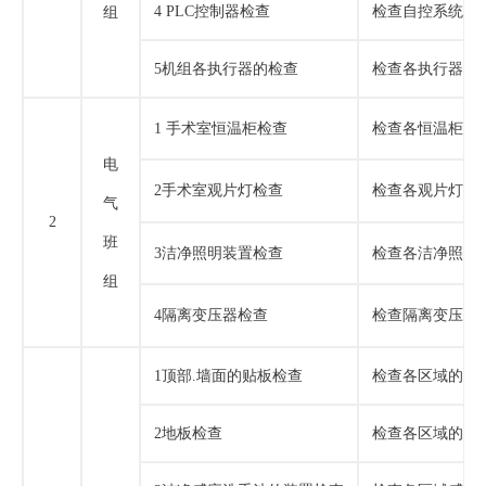
4
PLC
控制器
检查
检查自控系统包
组
5机组各执行器的检查
检查各执行器驱
1 手术室恒温柜检查
检查各恒温柜的
电
2
手术室观片灯检查
检查各观片灯的
气
2
班
3
洁净照明装置检查
检查各洁净照明
组
4
隔离变压器检查
检查隔离变压器
1顶部.墙面的贴板检查
检查各区域的贴
2地板检查
检查各区域的地