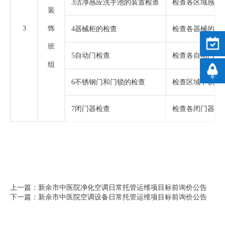
3洁净感应洗手池的装置检查
检查各区域感应
装
饰
3
4器械柜的检查
检查各器械的装
预约
班
5自动门检查
检查各自动门的
组
返回
6不锈钢门和门锁的检查
检查区域不锈钢
7闭门器检查
检查各闭门器有
上一篇：新余市中医院净化空调日常托管运维项目标前询价公告
下一篇：新余市中医院空调设备日常托管运维项目标前询价公告