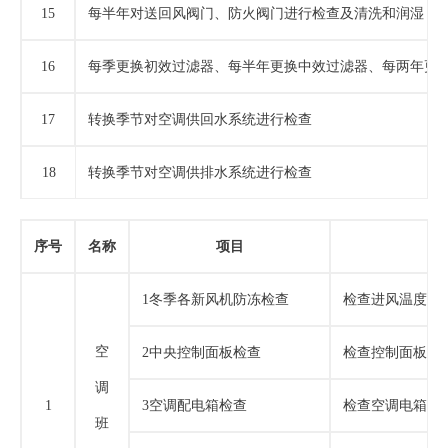
15
每半年对送回风阀门、防火阀门进行检查及清洗和润湿
16
每季更换初效过滤器、每半年更换中效过滤器、每两年更
17
转换季节对空调供回水系统进行检查
18
转换季节对空调供排水系统进行检查
序号
名称
项目
1冬季各新风机防冻检查
检查进风温度
.
空
2中央控制面板检查
检查控制面板各
调
1
3空调配电箱检查
检查空调电箱的
班