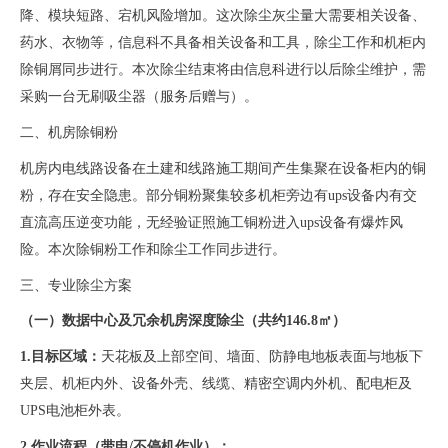
降、模块短路、宕机风险增加。这次除尘灰尘量大需要相关设备、
药水、衣物等，信息科不具备相关设备和工具，除尘工作和机柜内
除铜屑同步进行。
本次除尘结束将由信息科进行以后除尘维护，需
采购一台无刷吸尘器（服务后赠与）
。
二、机房除铜粉
机房内电线路设备在土建和线路施工期间产生集聚在设备柜内的铜
粉，存在安全隐患。部分铜粉聚集较多机柜旁边有
ups设备内有交
直流高压逆变功能，无经验证照施工铜粉进入ups设备有爆炸风
险。本次除铜粉工作和除尘工作同步进行。
三、专业除尘方案
（一）数据中心及冗余机房深度除尘（共约
146.8㎡）
1.目标区域：
天花板及上部空间、墙面、防静电地板表面与地板下
夹层、机柜内外、设备外壳、线缆、精密空调内外机、配电柜及
UPS电池柜外表。
2.作业流程（带电/不停机作业）：