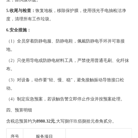
5.收尾与检查：
恢复地板，移除保护膜，使用强光手电抽检洁净
度，清理所有工作垃圾。
6.安全措施：
（
1）全员穿着防静电服、防静电鞋，佩戴防静电手环并可靠接
地。
（
2）只使用导电或防静电材料工具，严禁使用普通毛刷、化纤抹
布。
（
3）对设备，动作要“轻、慢、稳”，避免接触振动导致接口松
动。
（
4）制定应急预案，若误触告警立即停止作业并按预案处理。
四、预算明细
含税总预算约为
8980.32元
,大写捌仟玖佰捌拾元叁角贰分。
序号
服务项目