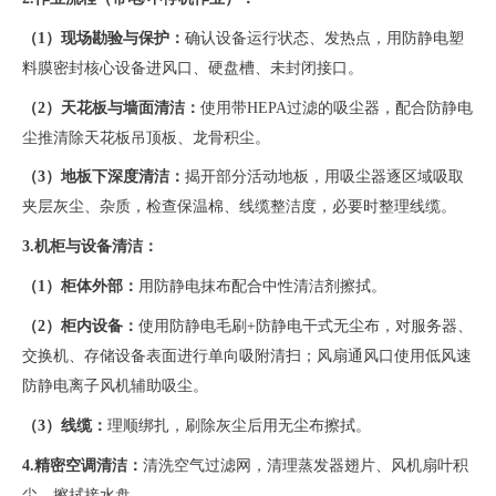
（
1）现场勘验与保护：
确认设备运行状态、发热点，用防静电塑
料膜密封核心设备进风口、硬盘槽、未封闭接口。
（
2）天花板与墙面清洁：
使用带
HEPA过滤的吸尘器，配合防静电
尘推清除天花板吊顶板、龙骨积尘。
（
3）地板下深度清洁：
揭开部分活动地板，用吸尘器逐区域吸取
夹层灰尘、杂质，检查保温棉、线缆整洁度，必要时整理线缆。
3.机柜与设备清洁：
（
1）柜体外部：
用防静电抹布配合中性清洁剂擦拭。
（
2）柜内设备：
使用防静电毛刷
+防静电干式无尘布，对服务器、
交换机、存储设备表面进行单向吸附清扫；风扇通风口使用低风速
防静电离子风机辅助吸尘。
（
3）线缆：
理顺绑扎，刷除灰尘后用无尘布擦拭。
4.精密空调清洁：
清洗空气过滤网，清理蒸发器翅片、风机扇叶积
尘，擦拭接水盘。