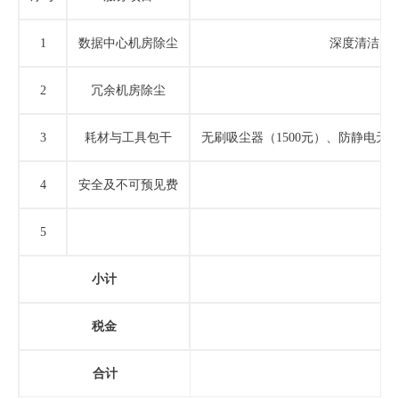
1
数据中心机房除尘
深度清洁（
2
冗余机房除尘
3
耗材与工具包干
无刷吸尘器（
1500元）、防静电
4
安全及不可预见费
5
小计
税金
合计