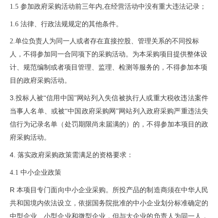
1.5
参加政府采购活动前三年内
,在经营活动中没有重大违法记录；
1.6
法律、行政法规规定的其他条件。
2.
单位负责人为同一人或者存在直接控股、管理关系的不同投标
人，不得参加同一合同项下的采购活动。为本采购项目提供整体设
计、规范编制或者项目管理、监理、检测等服务的，不得参加本项
目的政府采购活动。
3.
投标人
被
“信用中国”网站列入失信被执行人
或
重大税收违法案件
当事人名单、
或
被
“中国政府采购网”网站列入政府采购严重违法失
信行为记录名单（处罚期限尚未届满的）
的
，不得参加本项目的政
府采购活动
。
4.
落实政
府采购政策需满足的资格要求：
4.1 中小企业政策
R
本项目专门面
向
中小企业采
购。所投产品的制造商须在中华人民
共和国境内依法设立，依据国务院批准的中小企业划分标准确定的
中型企业、小型企业和微型企业，但与大企业的负责人为同一人，