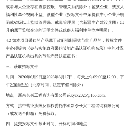
或者与大企业存在直接控股、管理关系的除外；监狱企业、残疾人
福利性单位视同小型、微型企业（投标文件中须提供中小企业声明
函或省级以上监狱管理局、戒毒管理局（含新疆生产建设兵团）出
具的属于监狱企业的证明文件或残疾人福利性单位声明函）。
4.2
如本项目采购的产品属于政府强制采购节能产品的，投标文件
中必须提供《参与实施政府采购节能产品认证机构名录》中的对应
产品认证机构出具的节能产品认证证书；
三、获取招标文件
时间：
2026
年
6
月
9
日至
2026
年
6
月
17
日
，
每天上午
09:00
至
12:00
，下
午
2:30
至
5:30
（北京时间，法定节假日除外
）
地点：
新余长兴工程咨询有限公司或
xycx2026@163.com.
方式：
携带营业执照及授权委托书至新余长兴工程咨询有限公司
（或发送至邮箱）免费获取
。
四、提交投标文件截止时间、开标时间和地点