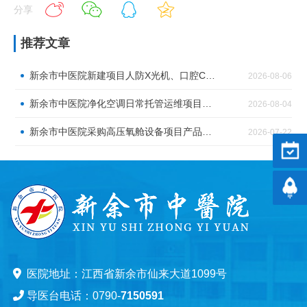
分享
推荐文章
新余市中医院新建项目人防X光机、口腔CT、直线加速器机房射线防护工程流标公告（第五次）
2026-08-06
新余市中医院净化空调日常托管运维项目标前询价公告
2026-08-04
新余市中医院采购高压氧舱设备项目产品介绍会
2026-07-22
预约
返回
医院地址：江西省新余市仙来大道1099号
导医台电话：0790-
7150591