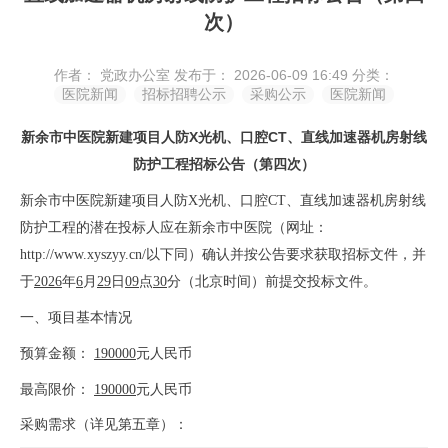
次）
作者： 党政办公室
发布于： 2026-06-09 16:49
分类：
医院新闻
招标招聘公示
采购公示
医院新闻
X
CT
新余市中医院新建项目人防
光机、口腔
、直线加速器机房射线
防护工程
招标公告（第四次）
新余市中医院新建项目人防
X光机、口腔CT、直线加速器机房射线
防护工程
的
潜在投标人应在
新余市中医院（网址：
http://www.xyszyy.cn/以下同）
确认并按公告要求
获取招标文件，并
于
2026
年
6
月
29
日
09
点
30
分（北京时间）前
提
交投标文件。
一、项目基本情况
预算金额：
190000
元人民币
最高限价：
190000
元人民币
采购需求
（
详见第五章
）
：