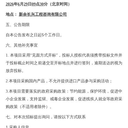
2026
年
6
月
29
日
09
点
30
分
（北京时间）
地点：
新余长兴工程咨询有限公司
五、
公告期限
5个工作日
自本公告发布之日起
。
六、其他补充事宜
1.
本项目采用
“
见面方式开标
”
，投标人授权代表须携带投标文件并
于投标截止时间之前递交至开标地点并进行签到，逾期送达的视为
放弃投标。
2.本项目采购国内产品，不允许提供进口产品参与采购活动；
3.本项目需要落实的政府采购政策：节约能源，保护环境，促进中
小企业发展，支持监狱、戒毒企业发展，促进残疾人就业等政府采
购政策（不适用者除外）。
七、对本次招标提出询问，请按以下方式联系
1.采购人信息