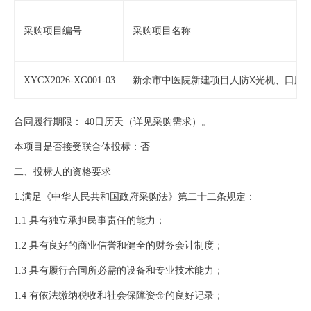
采购
项目
编号
采购
项目
名称
X
C
XYCX2026-XG001-03
新余市中医院新建项目人防
光机、口腔
合同履行期限：
40日历天（详见采购需求）。
本项目
是否
接受联合体投标：
否
二、
投标人
的资格要求
1.满足《中华人民共和国政府采购法》第二十二条规定：
1.1
具有独立承担民事责任的能力；
1.2
具有良好的商业信誉和健全的财务会计制度；
1.3
具有履行合同所必需的设备和专业技术能力；
1.4
有依法缴纳税收和社会保障资金的良好记录；