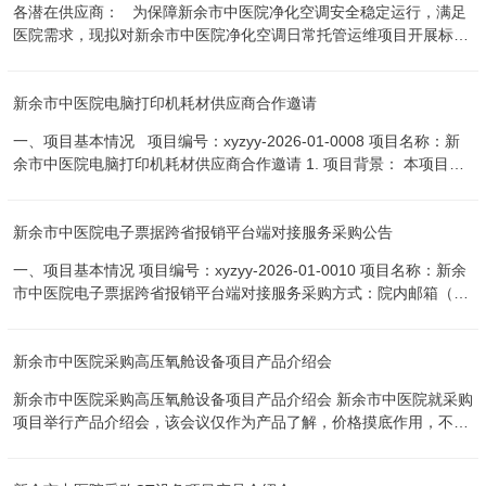
各潜在供应商： 为保障新余市中医院净化空调安全稳定运行，满足
司 地 址：江西省新余市渝水区北湖西路699号和
医院需求，现拟对新余市中医院净化空调日常托管运维项目开展标前
平国际小区 项目联系人：刘先生 电
询价，以了解市场合理价格水平，为后续采购决策提供依据。 一、项
话...
目名称： 新余市中医院净化空调日常托管运维项目 二、供应商资格
新余市中医院电脑打印机耗材供应商合作邀请
要求： 1.具有独立承担民事责任的能力。 2.参加采购活动前三年内，
在经营活动中没有重大违法记录。 三、获取报价清单： 1.有意向的
一、项目基本情况 项目编号：xyzyy-2026-01-0008 项目名称：新
潜在供应商自行下载询价单，详见公告附件。 四、递交材料时间及方
余市中医院电脑打印机耗材供应商合作邀请 1. 项目背景： 本项目为
式： 1.应当递交的材料：营业执照、授权委托书（注明联系人、联系
医院日常办公耗材供应服务采购，月均采购额约1.5万元。本次遴选
电话）、报价清单（以上材料应加盖公章）。 2.递交份数：1份，纸
旨在确定一家长期合作的协议供应商，负责按需供货、更换及维护。
质版或电子版。 3.递交截止时间：2026年8月14日17:30。 4.递交方
新余市中医院电子票据跨省报销平台端对接服务采购公告
实际采购数量以医院需求为准，采购金额按实际供货量结算。 2. 采
式：纸质版文件递交至新余市中医院总务科（住院楼一楼西面）或电
购方式： 院内议价（只对比清单内单价统一下浮率），通过江西省政
子版文件发送至电子邮箱（XYSZYYZWK@126.com）。 五、联系方
一、项目基本情况 项目编号：xyzyy-2026-01-0010 项目名称：新余
府采购电子卖场实施。本次采用院内线下询价确定服务供应商及清单
式： 联系人及联系电话：徐先生 0790-7120861 六、其他说明： 本
市中医院电子票据跨省报销平台端对接服务采购方式：院内邮箱（电
项目单价统一下浮率，成交供应商须为电子卖场入驻商家。 （注：请
次标前询价仅作为前期市场调查，不给出最终结果。 新余市中医
话）议价 + 电子卖场采购预算：38000元/年最高限价：同采购预算
仔细阅读服务需求条款） 3 采购预算及最高限价： 见本公告清单，
院 2026年8月4日 新余市中医院净化空...
采购需求： 根据《江西省全面推行财政电子票据跨省报销工作指引》
清单内单价为本次服务询价的基础价。 （需要PDF文件在
新余市中医院采购高压氧舱设备项目产品介绍会
要求，完成医院对我市财政电子票据跨省报销平台的对接工作。 供应
63517344@qq.com邮箱进行报名) 4. 采购需求： （1）供应商须按
商须提供书面承诺：协助his业务收费系统按照标准改造完成后15天
合作协议内容为医院提供电脑和打印机耗材的供货及更换服务。
新余市中医院采购高压氧舱设备项目产品介绍会 新余市中医院就采购
内达到上线要求。并以技术力量保证未来对接接口正常运行，单次故
（2）结算单价计算与排序规则（清单内单价统一下浮）：清单内单
项目举行产品介绍会，该会议仅作为产品了解，价格摸底作用，不进
障期维修最高不超过24小时。 若无法实现上述承诺，供应商应承担
价统一下浮：只报一个下浮百分比，所有单价按以下方式计算。 （每
行排名。严格遵守“公正、公平、公开”的原则，以公开邀请的方式进
故障所造成的一切后果。 合同履行期限：自合同签订之日起一年。
项单价-每项单价*下浮百分比） 基础价：&nb...
行；为此，邀请各生产厂家或省级以上(含省级)代理商报名且推荐性
付款方式：服务验收合格后一次性支付。本项目不接受联合体投标。