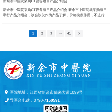
新余市中医院采购CT设备项目产品介绍会
价比高的产品。请参加产品介绍会的单位熟知以下内容： 一、产品配
二、申请人的资格要求 （一）满足以下基本条件： 具有独立承担民
置要求及预算： 序号 设备名称 （泛指有类似功能的设备） 数量 单
事责任的能力； 具有良好的商业信誉和健全的财务会计制度； 具
新余市中医院采购CT设备项目产品介绍会 新余市中医院就采购项目
位 预算总价 （万元） 功能需求 1 高压氧仓 1 132.81 见技术要求
有履行合同所必需的设备和专业技术能力； 有依法缴纳税收和社会
举行产品介绍会，该会议仅作为产品了解，价格摸底作用，不进行排
技术要求： 执行标准： 1 、 GB/T 12130-2020《氧舱》国家标准
保障资金的良好记录； 参加采购活动前三年内，在经营活动中没有
名。严格遵守“公正、公平、公开”的原则，以公开邀请的方式进行；
2 、 TSG 24-2015《氧舱安全技术监察规程》 3 、 GB150.1~150.4-
重大违法记录； ...
为此，邀请各生产厂家或省级以上(含省级)代理商报名且推荐性价比
2011《压力容器》 4 、 NB/T 47013-2015《承压设备无损检测》
高的产品。请参加产品介绍会的单位熟知以下内容： 一、产品配置要
5 、 GB50222-2017《建筑内部装修设计防火规范》 6 、
1
2
3
41
求及预算： 序号 设备名称 （泛指有类似功能的设备） 数量 单位 预
GB9706.1《医用电气设备第一部分：通用安全要求》 7 、
算总价 （万元） 功能需求 1 高端CT设备 1 500 功能要求： 临床应
GB/T7134-2008《浇铸型工业有机玻璃板材》 8 、 GB/T 12243-
用：全面支持全身各部位平扫+增强扫描，含心血管（冠脉CTA、头
2005《弹...
颈、胸、腹主动脉、上下肢体CTA/CTV）、神经（脑灌注）、肿瘤
（肿瘤分期、疗效评估）、骨骼肌肉（关节细微结构显示、去金属伪
影）等高端临床应用。 技术要求： 一、整机基本要求 1、设备类
型：64 排物理探测器，≥128 层重建高端螺旋。 2、CT适用范围：支
持全身平扫、增强、CTA、冠脉成像、头颅灌注、低剂量肺部筛查、
急诊全身扫描。 3、配置包含：主机机架、高压发生器、增强所用高
压注射器（及...
医院地址：江西省新余市仙来大道1099号
导医台电话：0790-
7150591